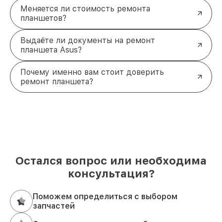
готова помочь с любыми видами ремонта, от
Меняется ли стоимость ремонта
замены экрана до восстановления работы ОС.
планшетов?
Позвоните нам или посетите наш офис, чтобы
получить консультацию и согласовать время
Выдаёте ли документы на ремонт
ремонта.
планшета Asus?
Обращайтесь по телефону:
+7 (812) 214-74-99.
Наш адрес:
Лиговский проспект, 153, лит. А.
Почему именно вам стоит доверить
ремонт планшета?
Остался вопрос или необходима
консультация?
Поможем определиться с выбором
запчастей