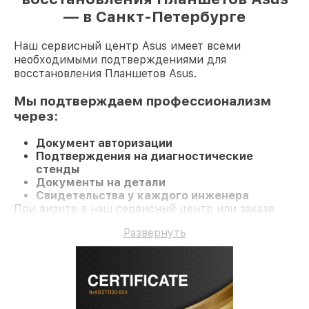
— в Санкт-Петербурге
Наш сервисный центр Asus имеет всеми
необходимыми подтверждениями для
восстановления Планшетов Asus.
Мы подтверждаем профессионализм
через:
Документ авторизации
Подтверждения на диагностические
стенды
Документы на детали
Свидетельства у каждого инженера
При визите в наш сервисный центр или заказе
ремонта Планшет гарантируется компетентное
Развернуть
обслуживание и гарантию на все работы и
комплектующие.