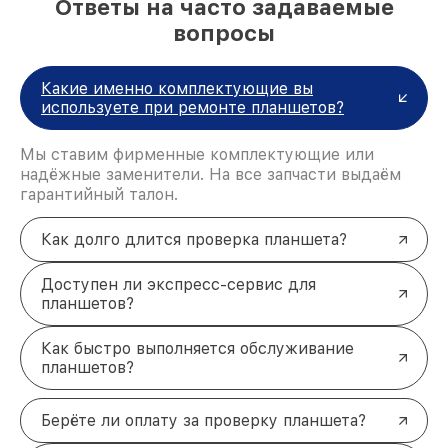
Ответы на часто задаваемые
Лояльные цены и профессионализм — не
единственные причины, по которым клиенты
вопросы
обращаются к нам. Мы предлагаем:
Гарантию на все виды работ
. Каждому
клиенту предоставляем гарантийный талон,
Какие именно комплектующие вы
подтверждающий надёжность выполненного
используете при ремонте планшетов?
ремонта.
Оригинальные запчасти
. Используем только
Мы ставим фирменные комплектующие или
проверенные комплектующие, что исключает
надёжные заменители. На все запчасти выдаём
повторные поломки.
гарантийный талон.
Быструю диагностику и ремонт
. В
большинстве случаев устраняем
неисправности в день обращения.
Как долго длится проверка планшета?
Удобные способы оплаты
. Предлагаем
оплату наличными, картой или через
Доступен ли экспресс-сервис для
электронные кошельки.
планшетов?
Сервисное обслуживание
планшетов Asus в Санкт-
Как быстро выполняется обслуживание
Петербурге
планшетов?
Своевременное обращение в сервисный центр
позволяет продлить срок службы планшета и
Берёте ли оплату за проверку планшета?
избежать серьёзных поломок. Наша команда