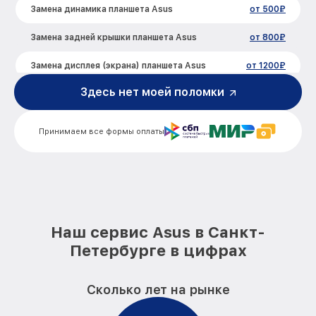
Замена динамика планшета Asus
от 500₽
Замена задней крышки планшета Asus
от 800₽
Замена дисплея (экрана) планшета Asus
от 1200₽
Здесь нет моей поломки
Замена корпуса планшета Asus
от 800₽
Замена аккумулятора планшета Asus
от 500₽
Принимаем все формы оплаты
Замена платы управления (мат.платы,
от 1200₽
мейн платы) планшета Asus
Замена Wi-Fi планшета Asus
от 500₽
Ремонт кнопки планшета Asus
от 750₽
Наш сервис Asus в Санкт-
Петербурге в цифрах
Сколько лет на рынке