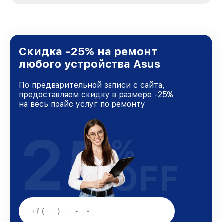
стремимся к тому, чтобы каждый клиент был
удовлетворен скоростью и качеством
предоставляемых услуг. Наша цель — стать
лучшим сервисным центром Asus в городе
Санкт-Петербурге, постоянно повышая
Скидка -25% на ремонт
уровень доверия и лояльности наших
любого устройства Asus
клиентов.
По предварительной записи с сайта,
предоставляем скидку в размере -25%
на весь прайс услуг по ремонту
25
%
OFF