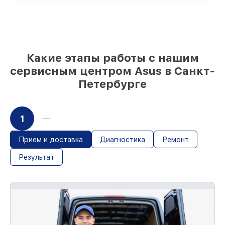
быстрой доставки
Подбор оригинальных комплектующих
и надежных реплик с возможностью
выбрать
– с учётом всех запросов
85%
работ за 1–2 часа, если мастер
приступает к починке сразу
Какие этапы работы с нашим
сервисным центром Asus в Санкт-
Петербурге
1
Прием и доставка
Диагностика
Ремонт
Результат