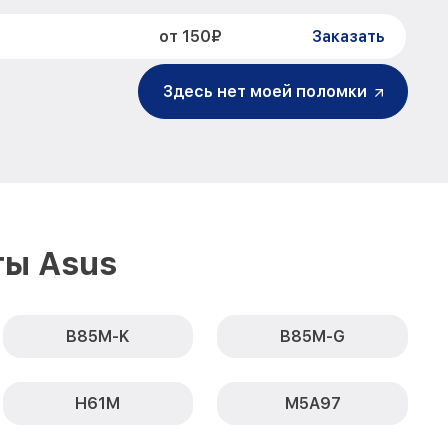
от 150₽
Заказать
Здесь нет моей поломки
ты Asus
B85M-K
B85M-G
H61M
M5A97