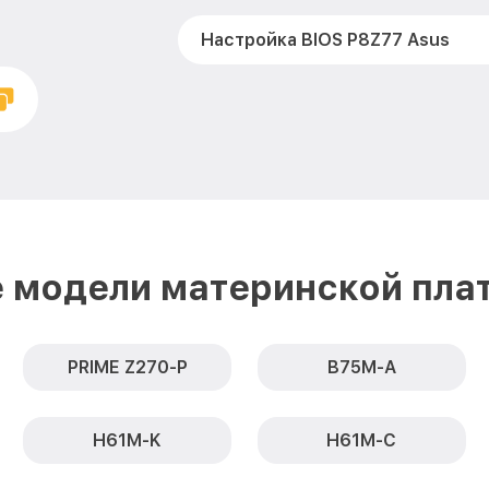
Настройка BIOS P8Z77 Asus
 модели материнской пла
PRIME Z270-P
B75M-A
H61M-K
H61M-C