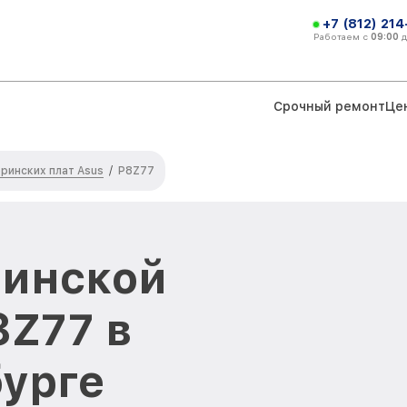
+7 (812) 21
Работаем с
09:00
Срочный ремонт
Це
ринских плат Asus
/
P8Z77
ринской
8Z77 в
урге