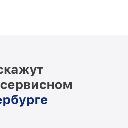
скажут
 сервисном
ербурге