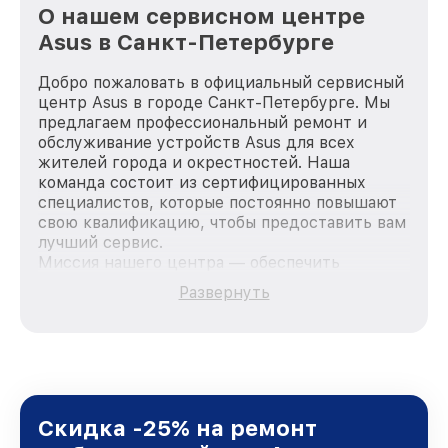
О нашем сервисном центре
Asus в Санкт-Петербурге
Добро пожаловать в официальный сервисный
центр Asus в городе Санкт-Петербурге. Мы
предлагаем профессиональный ремонт и
обслуживание устройств Asus для всех
жителей города и окрестностей. Наша
команда состоит из сертифицированных
специалистов, которые постоянно повышают
свою квалификацию, чтобы предоставить вам
лучший сервис.
Миссия нашего центра — обеспечить
качественный и доступный ремонт для
Развернуть
каждого пользователя продукции Asus, вне
зависимости от сложности поломки. Мы
стремимся к тому, чтобы каждый клиент был
удовлетворен скоростью и качеством
предоставляемых услуг. Наша цель — стать
лучшим сервисным центром Asus в городе
Санкт-Петербурге, постоянно повышая
Скидка -25% на ремонт
уровень доверия и лояльности наших