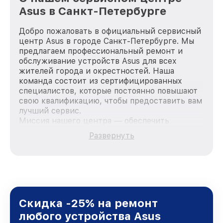
Asus в Санкт-Петербурге
Добро пожаловать в официальный сервисный
центр Asus в городе Санкт-Петербурге. Мы
предлагаем профессиональный ремонт и
обслуживание устройств Asus для всех
жителей города и окрестностей. Наша
команда состоит из сертифицированных
специалистов, которые постоянно повышают
свою квалификацию, чтобы предоставить вам
лучший сервис.
Миссия нашего центра — обеспечить
качественный и доступный ремонт для
Развернуть
каждого пользователя продукции Asus, вне
зависимости от сложности поломки. Мы
стремимся к тому, чтобы каждый клиент был
удовлетворен скоростью и качеством
предоставляемых услуг. Наша цель — стать
лучшим сервисным центром Asus в городе
Санкт-Петербурге, постоянно повышая
Скидка -25% на ремонт
уровень доверия и лояльности наших
любого устройства Asus
клиентов.