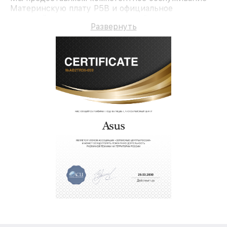
Материнскую плату P5B и официальное
гарантийное сопровождение до 3-х лет.
Развернуть