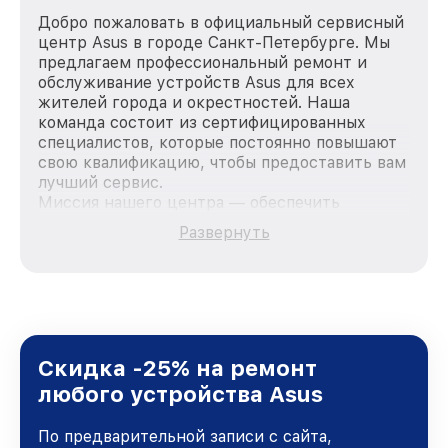
Добро пожаловать в официальный сервисный
центр Asus в городе Санкт-Петербурге. Мы
предлагаем профессиональный ремонт и
обслуживание устройств Asus для всех
жителей города и окрестностей. Наша
команда состоит из сертифицированных
специалистов, которые постоянно повышают
свою квалификацию, чтобы предоставить вам
лучший сервис.
Миссия нашего центра — обеспечить
качественный и доступный ремонт для
Развернуть
каждого пользователя продукции Asus, вне
зависимости от сложности поломки. Мы
стремимся к тому, чтобы каждый клиент был
удовлетворен скоростью и качеством
предоставляемых услуг. Наша цель — стать
лучшим сервисным центром Asus в городе
Санкт-Петербурге, постоянно повышая
Скидка -25% на ремонт
уровень доверия и лояльности наших
любого устройства Asus
клиентов.
По предварительной записи с сайта,