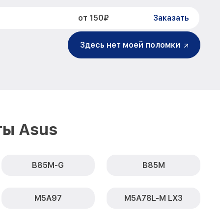
от 150₽
Заказать
Здесь нет моей поломки
ты Asus
B85M-G
B85M
M5A97
M5A78L-M LX3