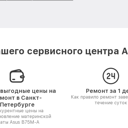
шего сервисного центра A
выгодные цены на
Ремонт за 1 д
монт в Санкт-
Как правило ремонт зав
течение суток
Петербурге
курентные цены на
новление материнской
латы Asus B75M-A