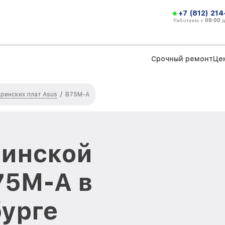
+7 (812) 21
Работаем с
09:00
Срочный ремонт
Це
ринских плат Asus
/
B75M-A
ринской
75M-A в
урге