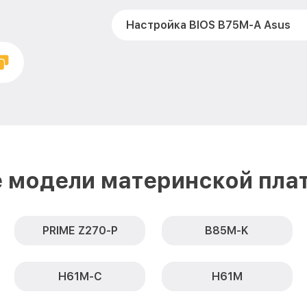
Настройка BIOS B75M-A Asus
 модели материнской пла
PRIME Z270-P
B85M-K
H61M-C
H61M