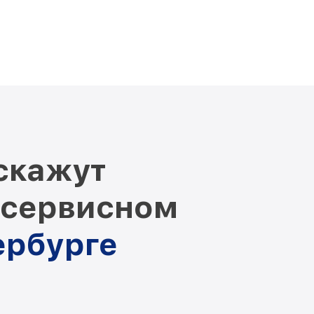
скажут
 сервисном
ербурге